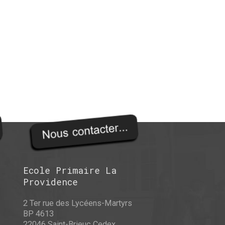
Ecole Primaire La
Providence
2 Ter rue des Lycéens-Martyrs
BP 4613
22046 Saint-Brieuc Cedex