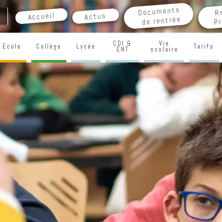
Documents
R
Accueil
Actus
de rentrée
Pr
CDI &
Vie
Ecole
Collège
Lycée
Tarifs
ENT
scolaire