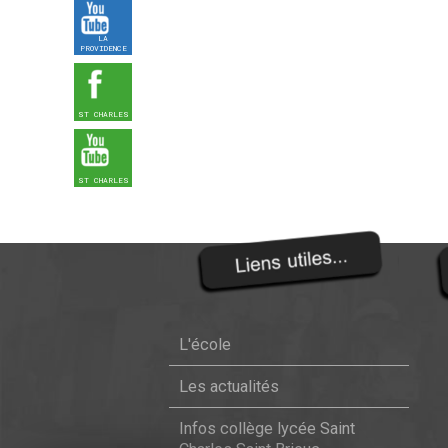
LA
PROVIDENCE
ST CHARLES
ST CHARLES
L'école
Les actualités
Infos collège lycée Saint