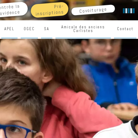
Pré-
entrée la
Covoiturage
inscriptions
ovidence
Amicale des anciens
APEL
OGEC
SA
Contact
Carlistes