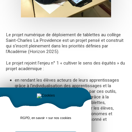
Le projet numérique de déploiement de tablettes au collège
Saint-Charles La Providence est un projet pensé et construit
qui s’inscrit pleinement dans les priorités définies par
l’Académie (Horizon 2025).
Le projet rejoint l’enjeu n° 1 « cultiver le sens des équités » du
projet académique :
en rendant les élèves acteurs de leurs apprentissages
grâce à l’individualisation des apprentissages et la
différenciation pédagogique permises par ces outils,
en favorisant la persévérance scolaire grâce à la
motivation induite par l’utilisation des tablettes,
en favorisant l’accès au numérique pour les élèves,
en les aidant à devenir des citoyens autonomes et
RGPD, en savoir + sur nos cookies
responsables, par un apprentissage raisonné et
accompagné de l’usage du numérique.