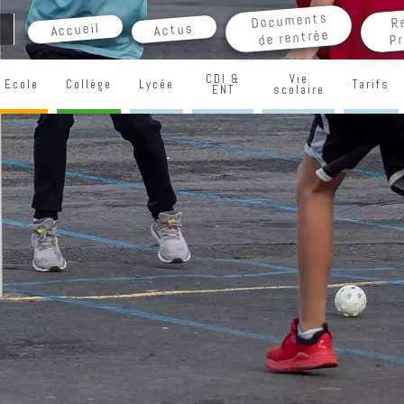
Documents
R
Accueil
Actus
de rentrée
Pr
CDI &
Vie
Ecole
Collège
Lycée
Tarifs
ENT
scolaire