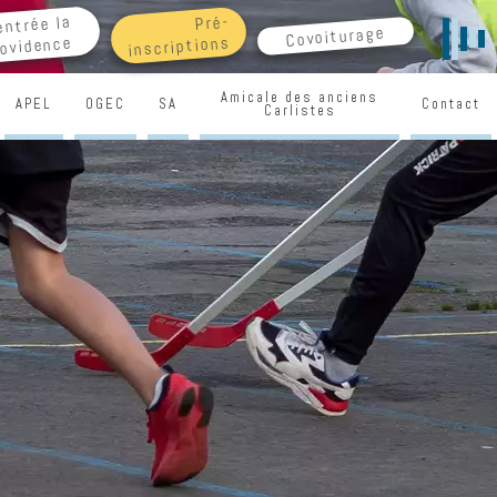
Pré-
entrée la
Covoiturage
inscriptions
ovidence
Amicale des anciens
APEL
OGEC
SA
Contact
Carlistes