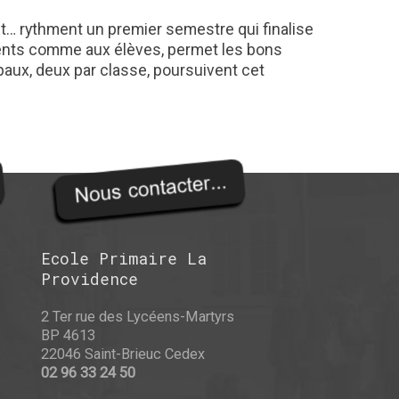
t… rythment un premier semestre qui finalise
arents comme aux élèves, permet les bons
paux, deux par classe, poursuivent cet
Ecole Primaire La
Providence
2 Ter rue des Lycéens-Martyrs
BP 4613
22046 Saint-Brieuc Cedex
02 96 33 24 50