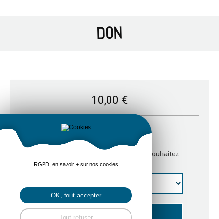
DON
10,00
€
Mon don
Sélectionnez le montant que vous souhaitez
donner :
RGPD, en savoir + sur nos cookies
OK, tout accepter
Tout refuser