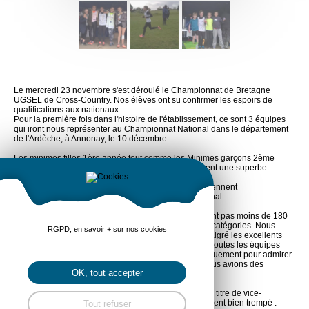
Le mercredi 23 novembre s'est déroulé le Championnat de Bretagne
UGSEL de Cross-Country. Nos élèves ont su confirmer les espoirs de
qualifications aux nationaux.
Pour la première fois dans l'histoire de l'établissement, ce sont 3 équipes
qui iront nous représenter au Championnat National dans le département
de l'Ardèche, à Annonay, le 10 décembre.
Les minimes filles 1ère année tout comme les Minimes garçons 2ème
année terminent 3ème meilleure équipe et décrochent une superbe
médaille de bronze.
Les minimes filles 2ème année se classent 6è et obtiennent
courageusement leur précieux sésame pour le National.
Nous avons assisté à une lutte acharnée où se ne sont pas moins de 180
compétiteurs qui étaient engagés dans chacune des catégories. Nous
RGPD, en savoir + sur nos cookies
savions tous que ce ne serait pas une partie facile malgré les excellents
résultats obtenus lors des départementaux. Bien sûr, toutes les équipes
bretonnes présentes n'avaient pas fait le voyage uniquement pour admirer
la formidable vue sur la campagne de Ploeuc que nous avions des
OK, tout accepter
hauteurs du site.
En benjamins garçons 1ère année, l'équipe obtient le titre de vice-
champion de Bretagne avec des élèves au tempérament bien trempé :
Tout refuser