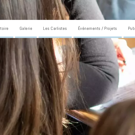
toire
Galerie
Les Carlistes
Événements / Projets
Pub