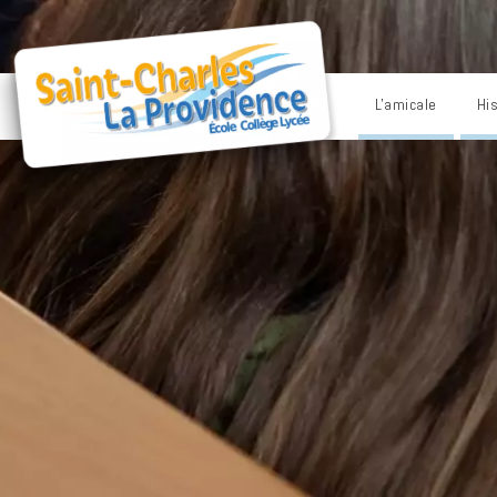
L'amicale
His